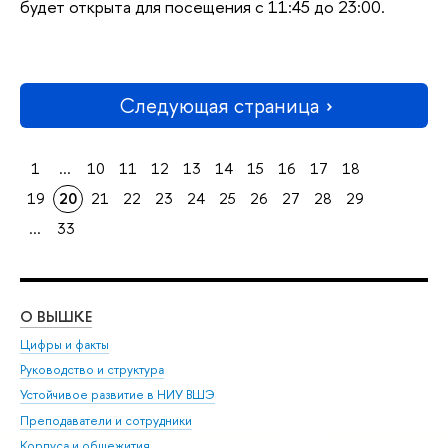
будет открыта для посещения с 11:45 до 23:00.
Следующая страница
1
...
10
11
12
13
14
15
16
17
18
19
20
21
22
23
24
25
26
27
28
29
...
33
О ВЫШКЕ
ОБ
Цифры и факты
Ли
Руководство и структура
Дов
Устойчивое развитие в НИУ ВШЭ
Ол
Преподаватели и сотрудники
При
Корпуса и общежития
Вы