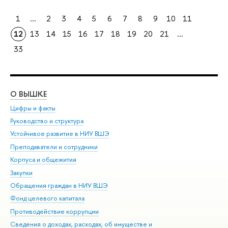
1
...
2
3
4
5
6
7
8
9
10
11
12
13
14
15
16
17
18
19
20
21
...
33
О ВЫШКЕ
ОБ
Цифры и факты
Ли
Руководство и структура
Дов
Устойчивое развитие в НИУ ВШЭ
Ол
Преподаватели и сотрудники
При
Корпуса и общежития
Вы
Закупки
При
Обращения граждан в НИУ ВШЭ
Ас
Фонд целевого капитала
До
Противодействие коррупции
Цен
Сведения о доходах, расходах, об имуществе и
Би