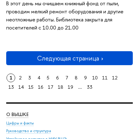
В этот день мы очищаем книжный фонд от пыли,
проводим мелкий ремонт оборудования и другие
неотложные работы. Библиотека закрыта для
посетителей с 10.00 до 21.00
Следующая страница
1
2
3
4
5
6
7
8
9
10
11
12
13
14
15
16
17
18
19
...
33
О ВЫШКЕ
ОБ
Цифры и факты
Ли
Руководство и структура
Дов
Устойчивое развитие в НИУ ВШЭ
Ол