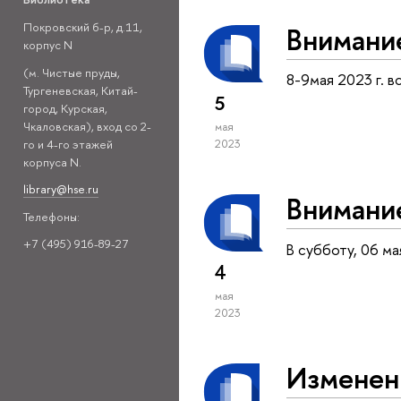
Покровский б-р, д.11,
Внимани
корпус N
(м. Чистые пруды,
8-9мая 2023 г. 
Тургеневская, Китай-
5
город, Курская,
Чкаловская), вход со 2-
мая
го и 4-го этажей
2023
корпуса N.
library@hse.ru
Внимани
Телефоны:
+7 (495) 916-89-27
В субботу, 06 м
4
мая
2023
Изменени