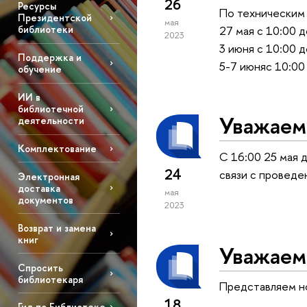
26
Ресурсы
По техническим 
Президентской
мая
27 мая с 10:00 д
библиотеки
2023
3 июня с 10:00 д
Поддержка и
5-7 июняс 10:00
обучение
ИИ в
библиотечной
Уважаем
деятельности
Комплектование
C 16:00 25 мая 
24
связи с проведе
Электронная
доставка
мая
документов
2023
Возврат и замена
книг
Уважаем
Спросить
библиотекаря
Представляем 
18
Гид по Библиотеке