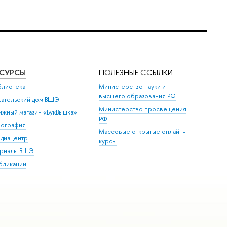
ЕСУРСЫ
ПОЛЕЗНЫЕ ССЫЛКИ
блиотека
Министерство науки и
высшего образования РФ
дательский дом ВШЭ
Министерство просвещения
ижный магазин «БукВышка»
РФ
пография
Массовые открытые онлайн-
диацентр
курсы
рналы ВШЭ
бликации