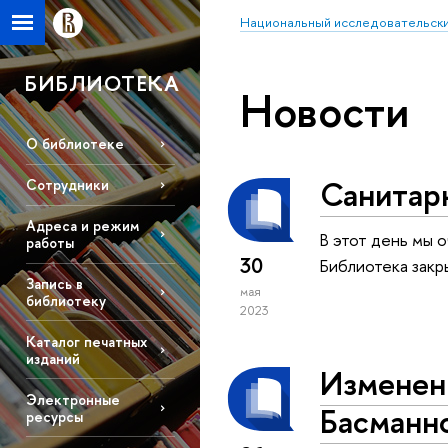
Национальный исследовательски
БИБЛИОТЕКА
Новости
О библиотеке
Санитарн
Сотрудники
Адреса и режим
В этот день мы 
работы
30
Библиотека закр
Запись в
мая
библиотеку
2023
Каталог печатных
изданий
Изменени
Электронные
Басманно
ресурсы