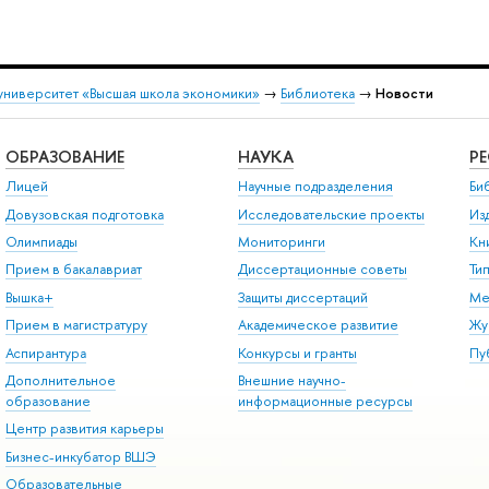
университет «Высшая школа экономики»
→
Библиотека
→
Новости
ОБРАЗОВАНИЕ
НАУКА
Р
Лицей
Научные подразделения
Би
Довузовская подготовка
Исследовательские проекты
Из
Олимпиады
Мониторинги
Кн
Прием в бакалавриат
Диссертационные советы
Ти
Вышка+
Защиты диссертаций
Ме
Прием в магистратуру
Академическое развитие
Жу
Аспирантура
Конкурсы и гранты
Пу
Дополнительное
Внешние научно-
образование
информационные ресурсы
Центр развития карьеры
Бизнес-инкубатор ВШЭ
Образовательные