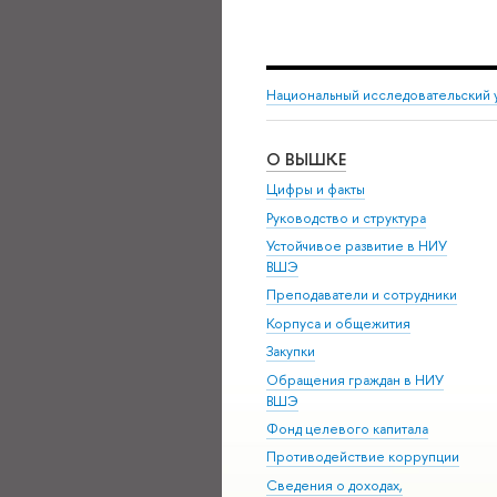
Национальный исследовательский 
О ВЫШКЕ
Цифры и факты
Руководство и структура
Устойчивое развитие в НИУ
ВШЭ
Преподаватели и сотрудники
Корпуса и общежития
Закупки
Обращения граждан в НИУ
ВШЭ
Фонд целевого капитала
Противодействие коррупции
Сведения о доходах,