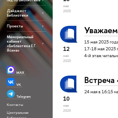
мая
Дайджест
2023
Библиотеки
Проекты
Уважаем
Мемориальный
кабинет
15 мая 2023 год
«Библиотека Е.Г.
12
17-18 мая 2023 
Ясина»
4-й этаж читаль
мая
2023
MAX
Встреча 
VK
24 мая в 16:15 
Telegram
10
Контакты
мая
2023
Центральная
Библиотека