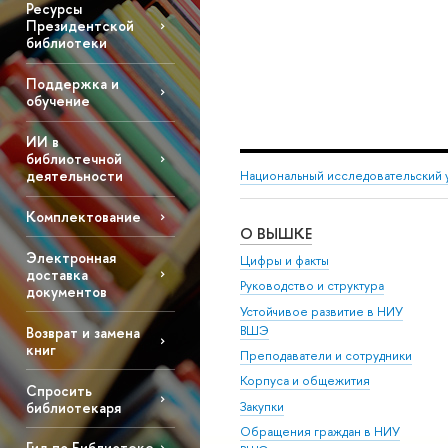
Ресурсы
Президентской
библиотеки
Поддержка и
обучение
ИИ в
библиотечной
деятельности
Национальный исследовательский 
Комплектование
О ВЫШКЕ
Электронная
Цифры и факты
доставка
Руководство и структура
документов
Устойчивое развитие в НИУ
ВШЭ
Возврат и замена
книг
Преподаватели и сотрудники
Корпуса и общежития
Спросить
библиотекаря
Закупки
Обращения граждан в НИУ
Гид по Библиотеке