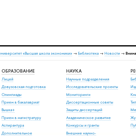
университет «Высшая школа экономики»
→
Библиотека
→
Новости
→
Внима
ОБРАЗОВАНИЕ
НАУКА
Р
Лицей
Научные подразделения
Би
Довузовская подготовка
Исследовательские проекты
Из
Олимпиады
Мониторинги
Кн
Прием в бакалавриат
Диссертационные советы
Ти
Вышка+
Защиты диссертаций
Ме
Прием в магистратуру
Академическое развитие
Жу
Аспирантура
Конкурсы и гранты
Пу
Дополнительное
Внешние научно-