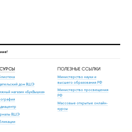
ние!
ЕСУРСЫ
ПОЛЕЗНЫЕ ССЫЛКИ
блиотека
Министерство науки и
высшего образования РФ
дательский дом ВШЭ
Министерство просвещения
ижный магазин «БукВышка»
РФ
пография
Массовые открытые онлайн-
диацентр
курсы
рналы ВШЭ
бликации