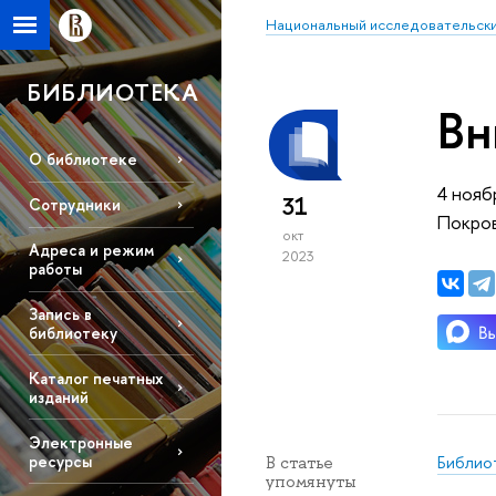
Национальный исследовательски
БИБЛИОТЕКА
Вн
О библиотеке
4 нояб
31
Сотрудники
Покров
окт
Адреса и режим
2023
работы
Запись в
библиотеку
Каталог печатных
изданий
Электронные
ресурсы
Библио
В статье
упомянуты