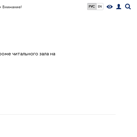
Внимание!
РУС
EN
роме читального зала на