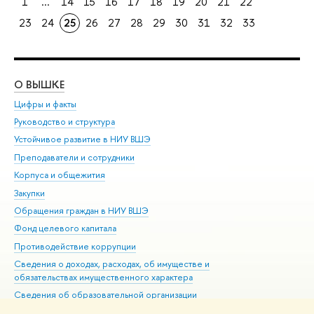
1
...
14
15
16
17
18
19
20
21
22
23
24
25
26
27
28
29
30
31
32
33
О ВЫШКЕ
ОБ
Цифры и факты
Ли
Руководство и структура
Дов
Устойчивое развитие в НИУ ВШЭ
Ол
Преподаватели и сотрудники
При
Корпуса и общежития
Вы
Закупки
При
Обращения граждан в НИУ ВШЭ
Ас
Фонд целевого капитала
До
Противодействие коррупции
Цен
Сведения о доходах, расходах, об имуществе и
Би
обязательствах имущественного характера
Об
Сведения об образовательной организации
Обр
Людям с ограниченными возможностями здоровья