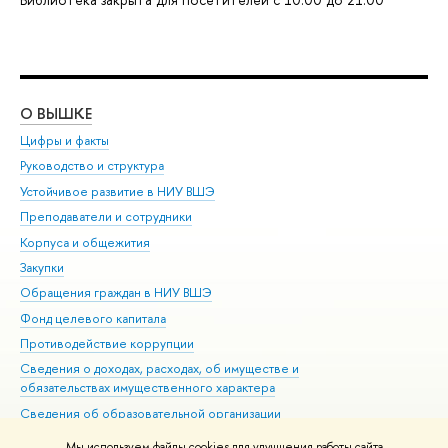
О ВЫШКЕ
ОБ
Цифры и факты
Ли
Руководство и структура
Дов
Устойчивое развитие в НИУ ВШЭ
Ол
Преподаватели и сотрудники
При
Корпуса и общежития
Вы
Закупки
При
Обращения граждан в НИУ ВШЭ
Ас
Фонд целевого капитала
До
Противодействие коррупции
Цен
Сведения о доходах, расходах, об имуществе и
Би
обязательствах имущественного характера
Об
Сведения об образовательной организации
Обр
Людям с ограниченными возможностями здоровья
Мы используем файлы cookies для улучшения работы сайта