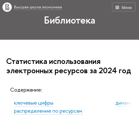
Высшая школа экономики
Меню
Библиотека
Статистика использования
электронных ресурсов за 2024 год
Содержание:
ключевые цифры
динамика 
распределение по ресурсам