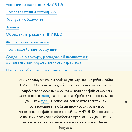
Устойчивое развитие в НИУ ВШЭ
Ол
Преподаватели и сотрудники
При
Корпуса и общежития
Вы
Закупки
При
Обращения граждан в НИУ ВШЭ
Ас
Фонд целевого капитала
До
Противодействие коррупции
Цен
Сведения о доходах, расходах, об имуществе и
Би
обязательствах имущественного характера
Об
Сведения об образовательной организации
Обр
Людям с ограниченными возможностями здоровья
Мы используем файлы cookies для улучшения работы сайта
Единая платежная страница
НИУ ВШЭ и большего удобства его использования. Более
подробную информацию об использовании файлов cookies
Работа в Вышке
можно найти
здесь
, наши правила обработки персональных
данных –
здесь
. Продолжая пользоваться сайтом, вы
✖
Редактору
подтверждаете, что были проинформированы об
© НИУ ВШЭ 1993–2026
Адреса и контакты
Условия использования
использовании файлов cookies сайтом НИУ ВШЭ и согласны
с нашими правилами обработки персональных данных. Вы
материалов
Политика конфиденциальности
Карта сайта
можете отключить файлы cookies в настройках Вашего
Шрифты HSE Sans и HSE Slab разработаны в
Школе дизайна НИУ ВШЭ
браузера.