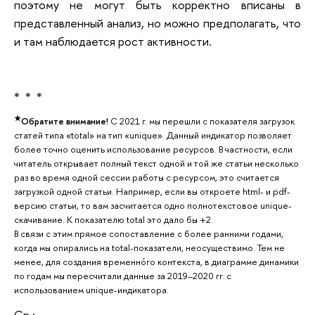
поэтому не могут быть корректно вписаны в
представленный анализ, но можно предполагать, что
и там наблюдается рост активности.
* * *
★
Обратите внимание!
С 2021 г. мы перешли с показателя загрузок
статей типа «total» на тип «unique». Данный индикатор позволяет
более точно оценить использование ресурсов. В частности, если
читатель открывает полный текст одной и той же статьи несколько
раз во время одной сессии работы с ресурсом, это считается
загрузкой одной статьи. Например, если вы откроете html- и pdf-
версию статьи, то вам засчитается одно полнотекстовое unique-
скачивание. К показателю total это дало бы +2.
В связи с этим прямое сопоставление с более ранними годами,
когда мы опирались на total-показатели, неосуществимо. Тем не
менее, для создания временнóго контекста, в диаграмме динамики
по годам мы пересчитали данные за 2019–2020 гг. с
использованием unique-индикатора.
Ср.: