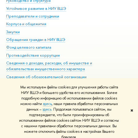
Руководство и структура
Дов
Устойчивое развитие в НИУ ВШЭ
Ол
Преподаватели и сотрудники
При
Корпуса и общежития
Вы
Закупки
При
Обращения граждан в НИУ ВШЭ
Ас
Фонд целевого капитала
До
Противодействие коррупции
Цен
Сведения о доходах, расходах, об имуществе и
Би
обязательствах имущественного характера
Об
Сведения об образовательной организации
Обр
Людям с ограниченными возможностями здоровья
Мы используем файлы cookies для улучшения работы сайта
Единая платежная страница
НИУ ВШЭ и большего удобства его использования. Более
подробную информацию об использовании файлов cookies
Работа в Вышке
можно найти
здесь
, наши правила обработки персональных
данных –
здесь
. Продолжая пользоваться сайтом, вы
✖
Редактору
подтверждаете, что были проинформированы об
© НИУ ВШЭ 1993–2026
Адреса и контакты
Условия использования
использовании файлов cookies сайтом НИУ ВШЭ и согласны
с нашими правилами обработки персональных данных. Вы
материалов
Политика конфиденциальности
Карта сайта
можете отключить файлы cookies в настройках Вашего
Шрифты HSE Sans и HSE Slab разработаны в
Школе дизайна НИУ ВШЭ
браузера.