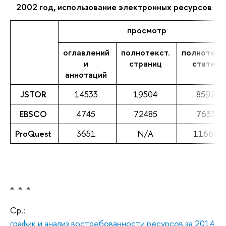
2002 год, использование электронных ресурсов
просмотр
оглавлений
полнотекст.
полнотекс
и
страниц
статей
аннотаций
JSTOR
14533
19504
8592
EBSCO
4745
72485
7633
ProQuest
3651
N/A
11660
* * *
Ср.:
график и анализ востребованности ресурсов за 2014