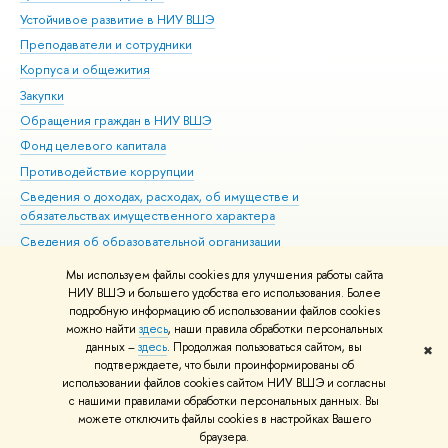
Устойчивое развитие в НИУ ВШЭ
Ол
Преподаватели и сотрудники
При
Корпуса и общежития
Вы
Закупки
При
Обращения граждан в НИУ ВШЭ
Ас
Фонд целевого капитала
До
Противодействие коррупции
Цен
Сведения о доходах, расходах, об имуществе и
Би
обязательствах имущественного характера
Об
Сведения об образовательной организации
Обр
Людям с ограниченными возможностями здоровья
Мы используем файлы cookies для улучшения работы сайта
Единая платежная страница
НИУ ВШЭ и большего удобства его использования. Более
подробную информацию об использовании файлов cookies
Работа в Вышке
можно найти
здесь
, наши правила обработки персональных
данных –
здесь
. Продолжая пользоваться сайтом, вы
✖
Редактору
подтверждаете, что были проинформированы об
© НИУ ВШЭ 1993–2026
Адреса и контакты
Условия использования
использовании файлов cookies сайтом НИУ ВШЭ и согласны
с нашими правилами обработки персональных данных. Вы
материалов
Политика конфиденциальности
Карта сайта
можете отключить файлы cookies в настройках Вашего
Шрифты HSE Sans и HSE Slab разработаны в
Школе дизайна НИУ ВШЭ
браузера.