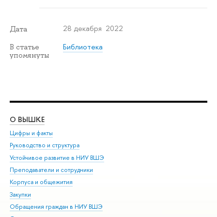
28 декабря 2022
Дата
Библиотека
В статье
упомянуты
О ВЫШКЕ
ОБ
Цифры и факты
Ли
Руководство и структура
Дов
Устойчивое развитие в НИУ ВШЭ
Ол
Преподаватели и сотрудники
При
Корпуса и общежития
Вы
Закупки
При
Обращения граждан в НИУ ВШЭ
Ас