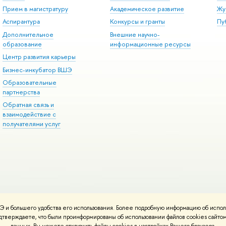
Прием в магистратуру
Академическое развитие
Жу
Аспирантура
Конкурсы и гранты
Пу
Дополнительное
Внешние научно-
образование
информационные ресурсы
Центр развития карьеры
Бизнес-инкубатор ВШЭ
Образовательные
партнерства
Обратная связь и
взаимодействие с
получателями услуг
 и большего удобства его использования. Более подробную информацию об испол
онтакты
Условия использования материалов
Политика конфиденциальност
подтверждаете, что были проинформированы об использовании файлов cookies сай
ботаны в
Школе дизайна НИУ ВШЭ