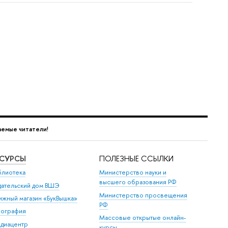
емые читатели!
ЕСУРСЫ
ПОЛЕЗНЫЕ ССЫЛКИ
блиотека
Министерство науки и
высшего образования РФ
дательский дом ВШЭ
Министерство просвещения
ижный магазин «БукВышка»
РФ
пография
Массовые открытые онлайн-
диацентр
курсы