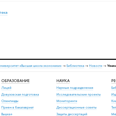
тека
университет «Высшая школа экономики»
→
Библиотека
→
Новости
→
Уважа
ОБРАЗОВАНИЕ
НАУКА
Р
Лицей
Научные подразделения
Би
Довузовская подготовка
Исследовательские проекты
Из
Олимпиады
Мониторинги
Кн
Прием в бакалавриат
Диссертационные советы
Ти
Вышка+
Защиты диссертаций
Ме