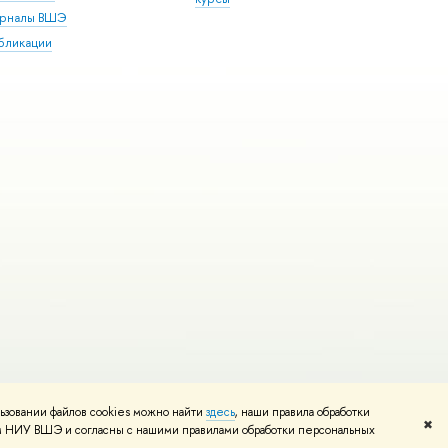
рналы ВШЭ
бликации
ьзовании файлов cookies можно найти
здесь
, наши правила обработки
и
Карта сайта
Редактору
✖
том НИУ ВШЭ и согласны с нашими правилами обработки персональных