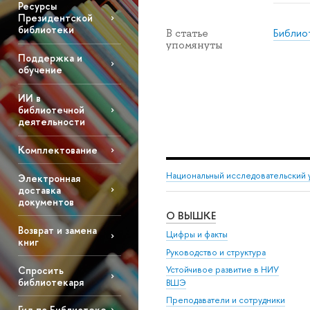
Ресурсы
Президентской
библиотеки
Библио
В статье
упомянуты
Поддержка и
обучение
ИИ в
библиотечной
деятельности
Комплектование
Национальный исследовательский 
Электронная
доставка
документов
О ВЫШКЕ
Возврат и замена
Цифры и факты
книг
Руководство и структура
Спросить
Устойчивое развитие в НИУ
библиотекаря
ВШЭ
Преподаватели и сотрудники
Гид по Библиотеке