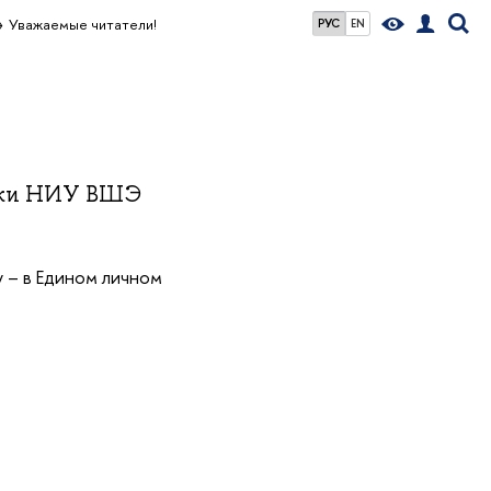
Уважаемые читатели!
РУС
EN
теки НИУ ВШЭ
у – в Едином личном