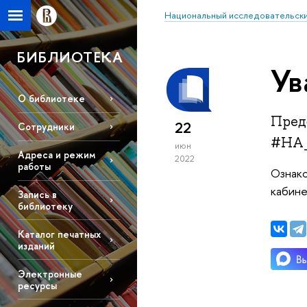
Национальный исследовательски
БИБЛИОТЕКА
Ув
О библиотеке
Пред
22
Сотрудники
#НА
июн
Адреса и режим
2022
работы
Ознако
кабине
Запись в
библиотеку
Каталог печатных
изданий
Электронные
ресурсы