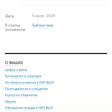
5 июля 2024
Дата
Библиотека
В статье
упомянуты
О ВЫШКЕ
ОБ
Цифры и факты
Ли
Руководство и структура
Дов
Устойчивое развитие в НИУ ВШЭ
Ол
Преподаватели и сотрудники
При
Корпуса и общежития
Вы
Закупки
При
Обращения граждан в НИУ ВШЭ
Ас