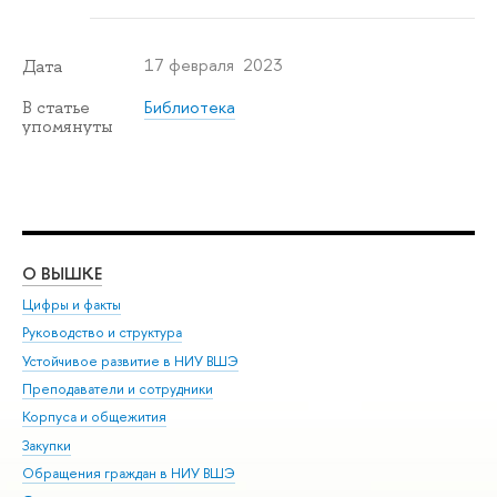
17 февраля 2023
Дата
Библиотека
В статье
упомянуты
О ВЫШКЕ
ОБ
Цифры и факты
Ли
Руководство и структура
Дов
Устойчивое развитие в НИУ ВШЭ
Ол
Преподаватели и сотрудники
При
Корпуса и общежития
Вы
Закупки
При
Обращения граждан в НИУ ВШЭ
Ас