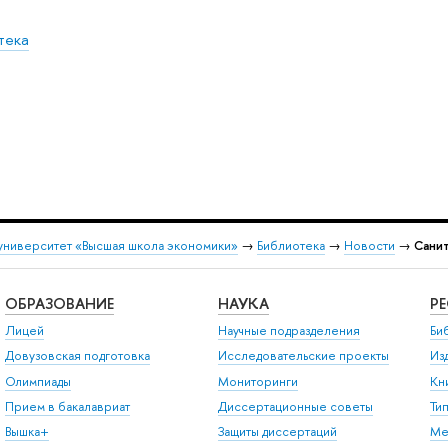
тека
университет «Высшая школа экономики»
→
Библиотека
→
Новости
→
Санит
ОБРАЗОВАНИЕ
НАУКА
Р
Лицей
Научные подразделения
Би
Довузовская подготовка
Исследовательские проекты
Из
Олимпиады
Мониторинги
Кн
Прием в бакалавриат
Диссертационные советы
Ти
Вышка+
Защиты диссертаций
Ме