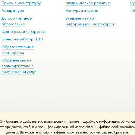
Прием в магистратуру
Академическое развитие
Жу
Аспирантура
Конкурсы и гранты
Пу
Дополнительное
Внешние научно-
образование
информационные ресурсы
Центр развития карьеры
Бизнес-инкубатор ВШЭ
Образовательные
партнерства
Обратная связь и
взаимодействие с
получателями услуг
 и большего удобства его использования. Более подробную информацию об испол
онтакты
Условия использования материалов
Политика конфиденциальност
подтверждаете, что были проинформированы об использовании файлов cookies сай
ботаны в
Школе дизайна НИУ ВШЭ
данных. Вы можете отключить файлы cookies в настройках Вашего браузера.