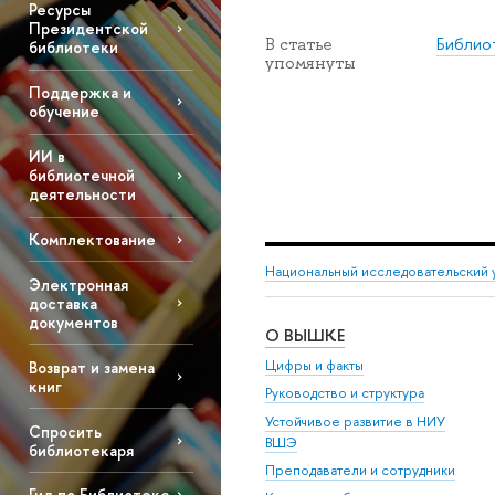
Ресурсы
Президентской
Библио
В статье
библиотеки
упомянуты
Поддержка и
обучение
ИИ в
библиотечной
деятельности
Комплектование
Национальный исследовательский 
Электронная
доставка
документов
О ВЫШКЕ
Цифры и факты
Возврат и замена
книг
Руководство и структура
Устойчивое развитие в НИУ
Спросить
ВШЭ
библиотекаря
Преподаватели и сотрудники
Гид по Библиотеке