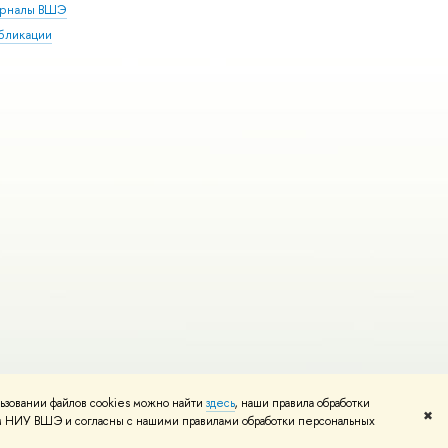
рналы ВШЭ
бликации
ьзовании файлов cookies можно найти
здесь
, наши правила обработки
и
Карта сайта
Редактору
✖
том НИУ ВШЭ и согласны с нашими правилами обработки персональных