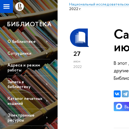
Национальный исследовательски
2022 г.
БИБЛИОТЕКА
Са
ию
О библиотеке
27
Сотрудники
июн
В этот
Адреса и режим
2022
другие
работы
Библио
Запись в
библиотеку
Каталог печатных
изданий
Электронные
ресурсы