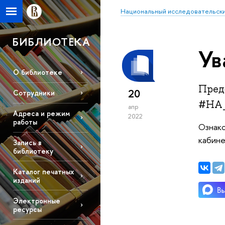
Национальный исследовательски
БИБЛИОТЕКА
Ув
О библиотеке
Пред
20
Сотрудники
#НА
апр
Адреса и режим
2022
работы
Ознако
кабине
Запись в
библиотеку
Каталог печатных
изданий
Электронные
ресурсы