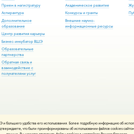
Прием в магистратуру
Академическое развитие
Жу
Аспирантура
Конкурсы и гранты
Пу
Дополнительное
Внешние научно-
образование
информационные ресурсы
Центр развития карьеры
Бизнес-инкубатор ВШЭ
Образовательные
партнерства
Обратная связь и
взаимодействие с
получателями услуг
 и большего удобства его использования. Более подробную информацию об испол
онтакты
Условия использования материалов
Политика конфиденциальност
подтверждаете, что были проинформированы об использовании файлов cookies сай
ботаны в
Школе дизайна НИУ ВШЭ