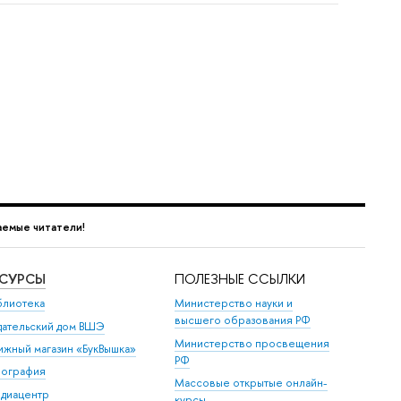
емые читатели!
ЕСУРСЫ
ПОЛЕЗНЫЕ ССЫЛКИ
блиотека
Министерство науки и
высшего образования РФ
дательский дом ВШЭ
Министерство просвещения
ижный магазин «БукВышка»
РФ
пография
Массовые открытые онлайн-
диацентр
курсы