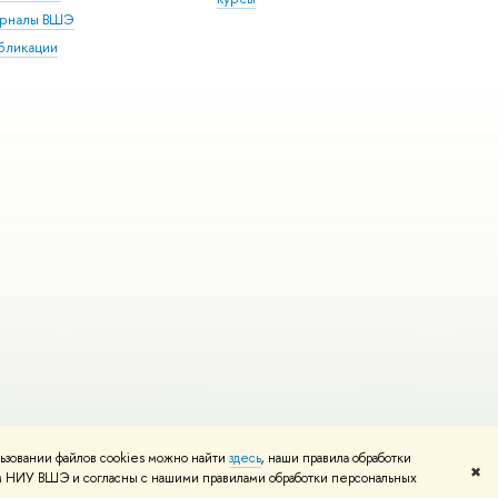
рналы ВШЭ
бликации
ьзовании файлов cookies можно найти
здесь
, наши правила обработки
и
Карта сайта
Редактору
✖
том НИУ ВШЭ и согласны с нашими правилами обработки персональных