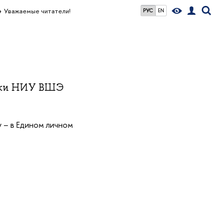
Уважаемые читатели!
РУС
EN
теки НИУ ВШЭ
у – в Едином личном