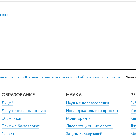
тека
университет «Высшая школа экономики»
→
Библиотека
→
Новости
→
Уважа
ОБРАЗОВАНИЕ
НАУКА
Р
Лицей
Научные подразделения
Би
Довузовская подготовка
Исследовательские проекты
Из
Олимпиады
Мониторинги
Кн
Прием в бакалавриат
Диссертационные советы
Ти
Вышка+
Защиты диссертаций
Ме