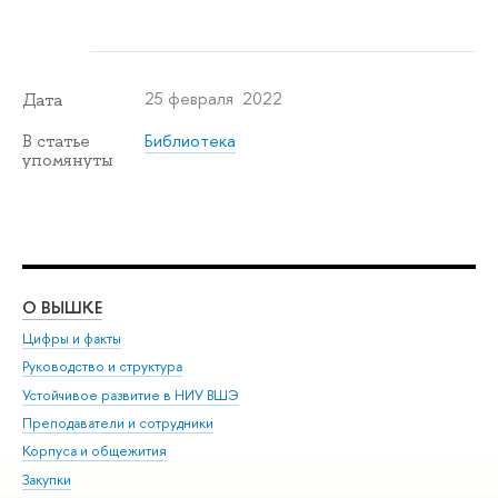
25 февраля 2022
Дата
Библиотека
В статье
упомянуты
О ВЫШКЕ
ОБ
Цифры и факты
Ли
Руководство и структура
Дов
Устойчивое развитие в НИУ ВШЭ
Ол
Преподаватели и сотрудники
При
Корпуса и общежития
Вы
Закупки
При