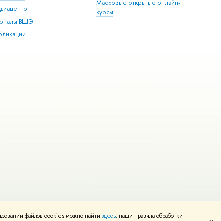
Массовые открытые онлайн-
диацентр
курсы
рналы ВШЭ
бликации
ьзовании файлов cookies можно найти
здесь
, наши правила обработки
и
Карта сайта
Редактору