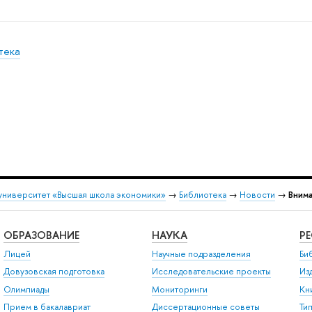
тека
университет «Высшая школа экономики»
→
Библиотека
→
Новости
→
Внима
ОБРАЗОВАНИЕ
НАУКА
Р
Лицей
Научные подразделения
Би
Довузовская подготовка
Исследовательские проекты
Из
Олимпиады
Мониторинги
Кн
Прием в бакалавриат
Диссертационные советы
Ти