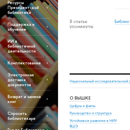
Ресурсы
Президентской
библиотеки
Библио
В статье
Поддержка и
упомянуты
обучение
ИИ в
библиотечной
деятельности
Комплектование
Электронная
доставка
Национальный исследовательский 
документов
Возврат и замена
О ВЫШКЕ
книг
Цифры и факты
Спросить
Руководство и структура
библиотекаря
Устойчивое развитие в НИУ
ВШЭ
Гид по Библиотеке