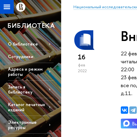
Национальный исследовательски
БИБЛИОТЕКА
Вн
О библиотеке
22 фев
16
Сотрудники
читаль
фев
22:00
Адреса и режим
2022
работы
23 фев
все по
Запись в
библиотеку
д.11.
Каталог печатных
изданий
Электронные
ресурсы