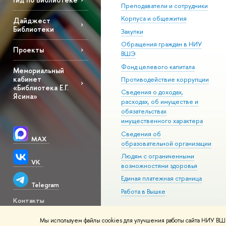
Преподаватели и сотрудники
Корпуса и общежития
Дайджест
Библиотеки
Закупки
Обращения граждан в НИУ
Проекты
ВШЭ
Фонд целевого капитала
Мемориальный
кабинет
Противодействие коррупции
«Библиотека Е.Г.
Сведения о доходах,
Ясина»
расходах, об имуществе и
обязательствах
имущественного характера
Сведения об
MAX
образовательной организации
Людям с ограниченными
VK
возможностями здоровья
Единая платежная страница
Telegram
Работа в Вышке
Контакты
Центральная
Мы используем файлы cookies для улучшения работы сайта НИУ ВШЭ
© НИУ ВШЭ 1993–2026
Адреса и к
Библиотека