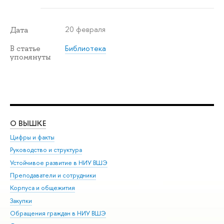
20 февраля
Дата
Библиотека
В статье
упомянуты
О ВЫШКЕ
ОБ
Цифры и факты
Ли
Руководство и структура
Дов
Устойчивое развитие в НИУ ВШЭ
Ол
Преподаватели и сотрудники
При
Корпуса и общежития
Вы
Закупки
При
Обращения граждан в НИУ ВШЭ
Ас