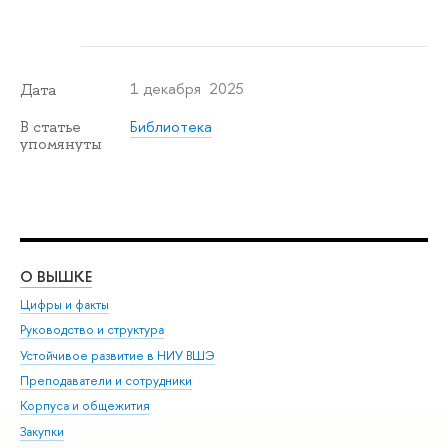
1 декабря 2025
Дата
Библиотека
В статье
упомянуты
О ВЫШКЕ
ОБ
Цифры и факты
Ли
Руководство и структура
Дов
Устойчивое развитие в НИУ ВШЭ
Ол
Преподаватели и сотрудники
При
Корпуса и общежития
Вы
Закупки
При